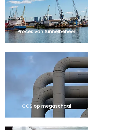
Proces van funnelbeheer
CCS op megaschaal