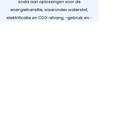
scala aan oplossingen voor de
energietransitie, waaronder waterstof,
elektrificatie en CO2-afvang, -gebruik en -
opslag (CCUS).
Bekijk alle projecten
Contact
Darel BV
Broeikasgassen Rotterdam
Stationsplein 45, E6.174
3013 AK Rotterdam
info@darel.nl
+31 10 3810875